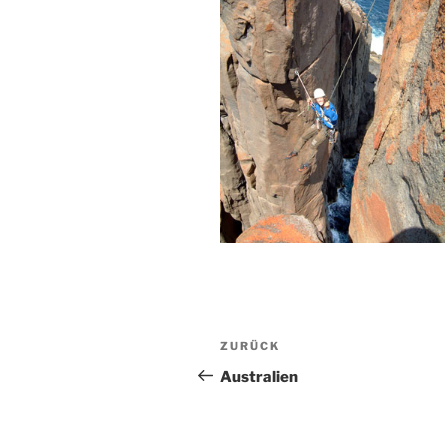
Beitragsnavigation
Vorheriger
ZURÜCK
Beitrag
Australien